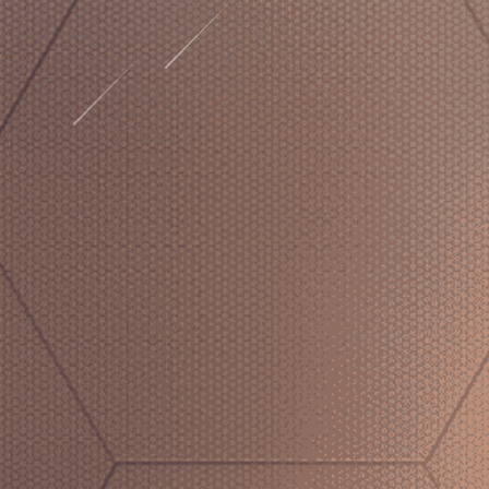
亚洲体育服务平台大奖
博亚app 连续三年获评亚洲最具影响力体育数据服
务平台