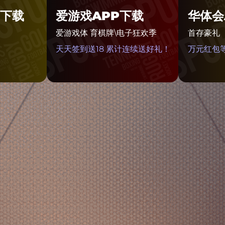
律适用
适用中华人民共和国法律，争议将提交至平台所在地法院依法处理。
系我们
疑问或建议，请联系邮箱：support@dsxjhcp.com。
荣誉与成就
博亚app 的发展历程中获得的认可与荣誉