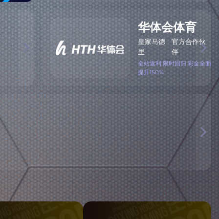
为。
播。
任。