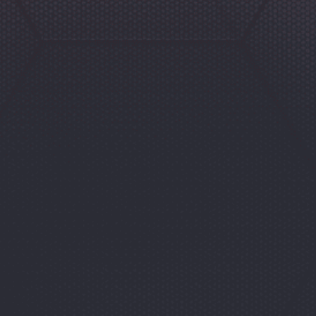
支持。
率与数据稳定性。
风控识别成功率
99.2%
欺诈行为识别