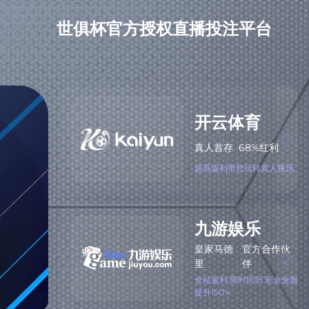
点
注册
遵守本协议所有内容。
动及数据使用。
等，服务范围会随平台更新适时调整。