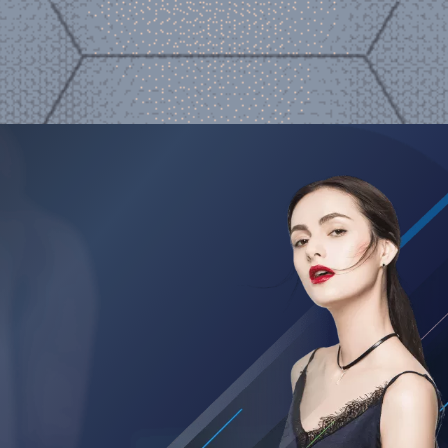
App下载
关于我们
网页版
世界杯
体育热
用户协议
受条款
注册、登录或使用博亚app平台服务时，即表示已阅读、理解并同意
户规则
提供真实有效资料注册账户，并对账户操作行为负责，包括浏览、互
务内容
供博亚app官网相关内容服务，包括赛事动态、数据查询、图文资讯