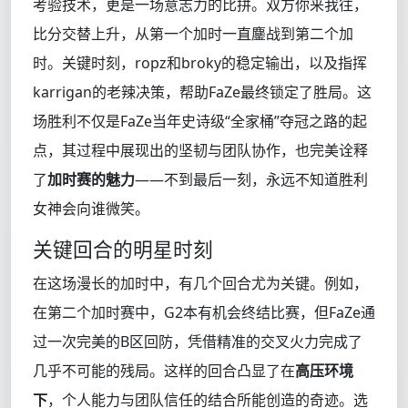
考验技术，更是一场意志力的比拼。双方你来我往，
比分交替上升，从第一个加时一直鏖战到第二个加
时。关键时刻，ropz和broky的稳定输出，以及指挥
karrigan的老辣决策，帮助FaZe最终锁定了胜局。这
场胜利不仅是FaZe当年史诗级“全家桶”夺冠之路的起
点，其过程中展现出的坚韧与团队协作，也完美诠释
了
加时赛的魅力
——不到最后一刻，永远不知道胜利
女神会向谁微笑。
关键回合的明星时刻
在这场漫长的加时中，有几个回合尤为关键。例如，
在第二个加时赛中，G2本有机会终结比赛，但FaZe通
过一次完美的B区回防，凭借精准的交叉火力完成了
几乎不可能的残局。这样的回合凸显了在
高压环境
下
，个人能力与团队信任的结合所能创造的奇迹。选