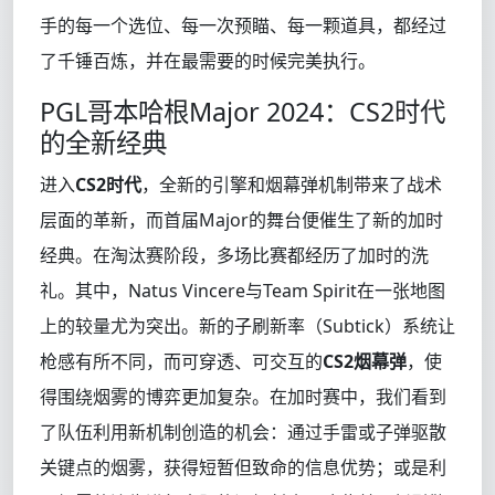
手的每一个选位、每一次预瞄、每一颗道具，都经过
了千锤百炼，并在最需要的时候完美执行。
PGL哥本哈根Major 2024：CS2时代
的全新经典
进入
CS2时代
，全新的引擎和烟幕弹机制带来了战术
层面的革新，而首届Major的舞台便催生了新的加时
经典。在淘汰赛阶段，多场比赛都经历了加时的洗
礼。其中，Natus Vincere与Team Spirit在一张地图
上的较量尤为突出。新的子刷新率（Subtick）系统让
枪感有所不同，而可穿透、可交互的
CS2烟幕弹
，使
得围绕烟雾的博弈更加复杂。在加时赛中，我们看到
了队伍利用新机制创造的机会：通过手雷或子弹驱散
关键点的烟雾，获得短暂但致命的信息优势；或是利