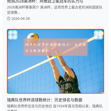
预测2028美洲杯：阿根廷卫冕冠军的实力与
2028美洲杯赛事简介 美洲杯，这项世界上最古老的洲际国家队
足球赛...
2026-04-28
瑞典队世界杯进球数统计：历史排名与数据
瑞典队世界杯总览与历史地位 自1934年首次亮相以来，瑞典队