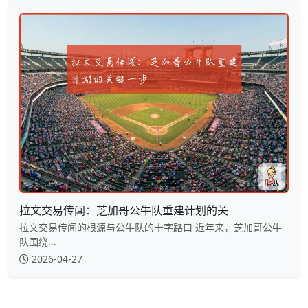
拉文交易传闻：芝加哥公牛队重建计划的关
拉文交易传闻的根源与公牛队的十字路口 近年来，芝加哥公牛
队围绕...
2026-04-27