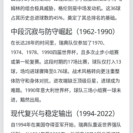
姆林的组合极具威胁，格伦则是中场发动机。这36球
占其历史总进球数的45%，奠定了其总排名的基础。
中段沉寂与防守崛起（1962-1990）
在长达28年的时间里，瑞典队仅参加了1970、
1974、1978、1990四届世界杯，且多次止步小组赛
或第一轮复赛。这段时期的17场比赛，球队仅打入13
球，场均进球骤降至0.76球。战术风格转向更注重整
体防守和身体对抗，进攻端缺乏顶级巨星，进球成为
难题。1990年意大利世界杯，球队三场小组赛一球未
进，黯然出局。
现代复兴与稳定输出（1994-2022）
自1994年在美国夺得亚军开始，瑞典队重返世界强队