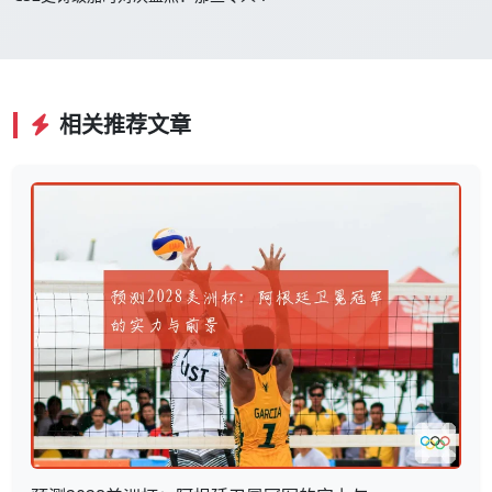
相关推荐文章