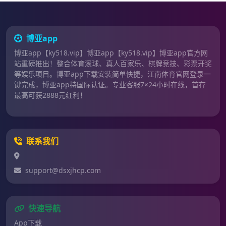
博亚app
博亚app【ky518.vip】博亚app【ky518.vip】博亚app官方网
站重磅推出！整合体育滚球、真人百家乐、棋牌竞技、彩票开奖
等娱乐项目。博亚app下载安装简单快捷，江南体育官网登录一
键完成，博亚app持国际认证。专业客服7×24小时在线，首存
最高可获2888元红利！
联系我们
support@dsxjhcp.com
快速导航
App下载